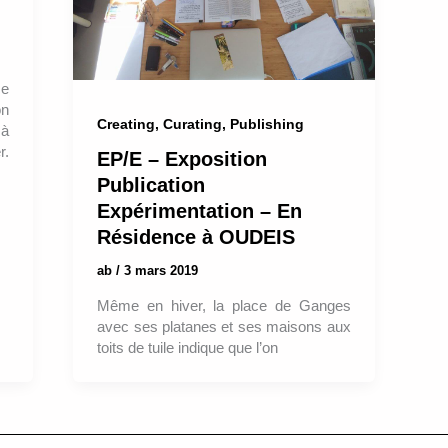
ce
on
Creating, Curating, Publishing
 à
r.
EP/E – Exposition
Publication
Expérimentation – En
Résidence à OUDEIS
ab
/
3 mars 2019
Même en hiver, la place de Ganges
avec ses platanes et ses maisons aux
toits de tuile indique que l’on