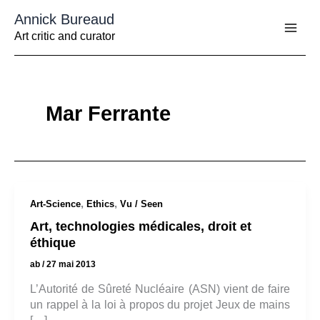
Aller
Annick Bureaud
au
contenu
Art critic and curator
Mar Ferrante
,
,
Art-Science
Ethics
Vu / Seen
Art, technologies médicales, droit et
éthique
ab
/
27 mai 2013
L’Autorité de Sûreté Nucléaire (ASN) vient de faire
un rappel à la loi à propos du projet Jeux de mains