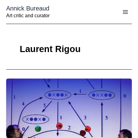
Aller
Annick Bureaud
au
contenu
Art critic and curator
Laurent Rigou