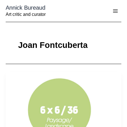
Aller
Annick Bureaud
au
contenu
Art critic and curator
Joan Fontcuberta