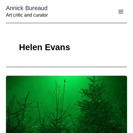
Aller
Annick Bureaud
au
contenu
Art critic and curator
Helen Evans