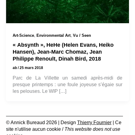
,
,
Art-Science
Environmental Art
Vu / Seen
« Absynth », HeHe (Helen Evans, Heiko
Hansen), Jean-Marc Chomaz, Jean
Philippe Renoult, Dinah Bird, 2018
ab
/
25 mars 2018
Parc de La Villette un samedi après-midi de
presque printemps : une foule joyeuse s’égaie sur
les pelouses. Le WIP […]
© Annick Bureaud 2026 | Design
Thierry Fournier
| Ce
site n'utilise aucun cookie /
This website does not use