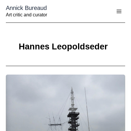
Aller
Annick Bureaud
au
contenu
Art critic and curator
Hannes Leopoldseder