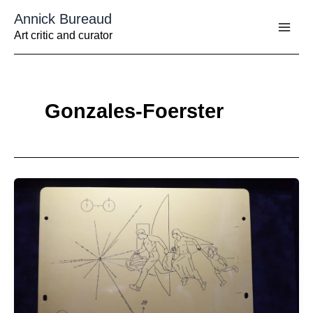
Aller
Annick Bureaud
au
contenu
Art critic and curator
Gonzales-Foerster