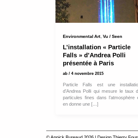
,
Environmental Art
Vu / Seen
L’installation « Particle
Falls » d’Andrea Polli
présentée à Paris
ab
/
4 novembre 2015
Particle Falls est une installati
d’Andrea Polli qui mesure le taux 
particules fines dans l’atmosphère 
en donne une […]
© Annick Bureaud 2026 | Design
Thierry Four