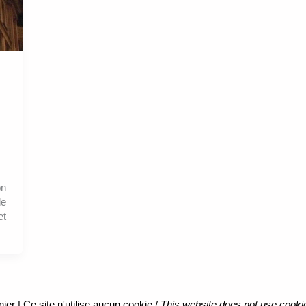
on
de
et
nier
| Ce site n'utilise aucun cookie /
This website does not use cooki