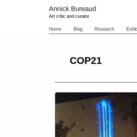
Aller
Annick Bureaud
au
contenu
Art critic and curator
Home
Blog
Research
Exhib
COP21