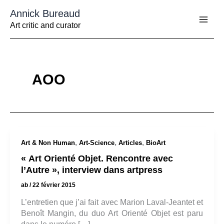
Aller
Annick Bureaud
au
contenu
Art critic and curator
AOO
,
,
,
Art & Non Human
Art-Science
Articles
BioArt
« Art Orienté Objet. Rencontre avec
l’Autre », interview dans artpress
ab
/
22 février 2015
L’entretien que j’ai fait avec Marion Laval-Jeantet et
Benoît Mangin, du duo Art Orienté Objet est paru