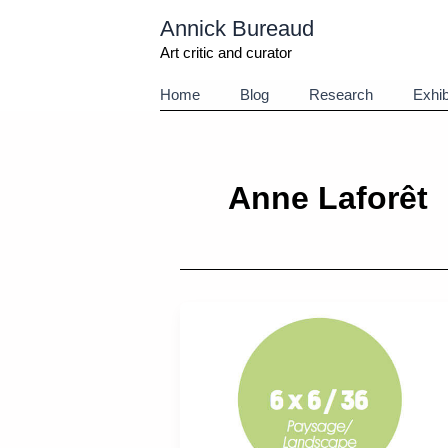
Aller
Annick Bureaud
au
contenu
Art critic and curator
Home
Blog
Research
Exhib
Anne Laforêt