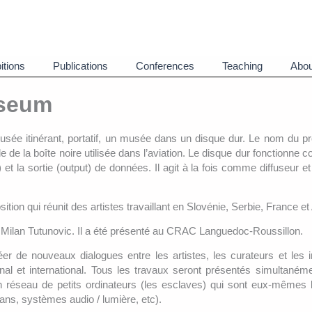
itions
Publications
Conferences
Teaching
Abou
useum
usée itinérant, portatif, un musée dans un disque dur. Le nom du pr
e de la boîte noire utilisée dans l’aviation. Le disque dur fonctionne
t) et la sortie (output) de données. Il agit à la fois comme diffuseur e
on qui réunit des artistes travaillant en Slovénie, Serbie, France et 
eur Milan Tutunovic. Il a été présenté au CRAC Languedoc-Roussillon.
de nouveaux dialogues entre les artistes, les curateurs et les in
onal et international. Tous les travaux seront présentés simultaném
n réseau de petits ordinateurs (les esclaves) qui sont eux-mêmes 
rans, systèmes audio / lumière, etc).