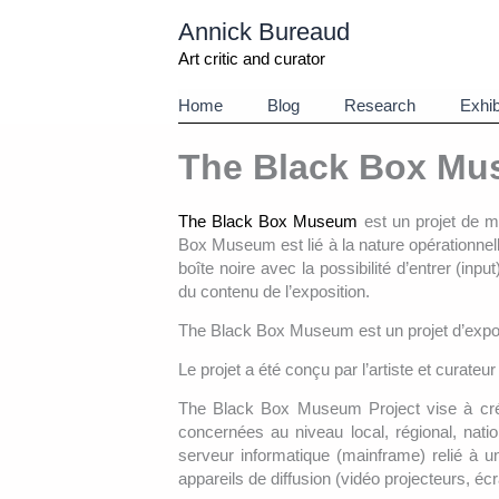
Aller
Annick Bureaud
au
contenu
Art critic and curator
Home
Blog
Research
Exhib
The Black Box M
The Black Box Museum
est un projet de m
Box Museum est lié à la nature opérationnell
boîte noire avec la possibilité d’entrer (inpu
du contenu de l’exposition.
The Black Box Museum est un projet d’expositi
Le projet a été conçu par l’artiste et curat
The Black Box Museum Project vise à créer 
concernées au niveau local, régional, nati
serveur informatique (mainframe) relié à u
appareils de diffusion (vidéo projecteurs, éc