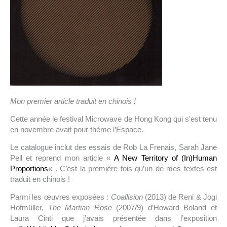
Mon premier article traduit en chinois !
Cette année le festival Microwave de Hong Kong qui s’est tenu
en novembre avait pour thème l’Espace.
Le catalogue inclut des essais de Rob La Frenais, Sarah Jane
Pell et reprend mon article «
A New Territory of (In)Human
Proportions
« . C’est la première fois qu’un de mes textes est
traduit en chinois !
Parmi les œuvres exposées :
Coallision
(2013) de Reni & Jogi
Hofmüller,
The Martian Rose
(2007/9) d’Howard Boland et
Laura Cinti que j’avais présentée dans l’exposition