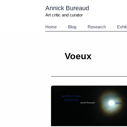
Aller
Annick Bureaud
au
contenu
Art critic and curator
Home
Blog
Research
Exhib
Voeux