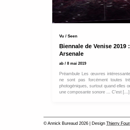
Vu / Seen
Biennale de Venise 2019 :
Arsenale
ab
/
8 mai 2019
Préambule Les œuvres intéressant
ne sont pas forcément toutes tr
photogéniques, surtout quand elles o
une composante sonore … C’est […]
© Annick Bureaud 2026 | Design
Thierry Four