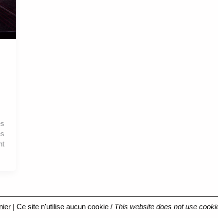
es
ès
nt
nier
| Ce site n'utilise aucun cookie /
This website does not use cooki