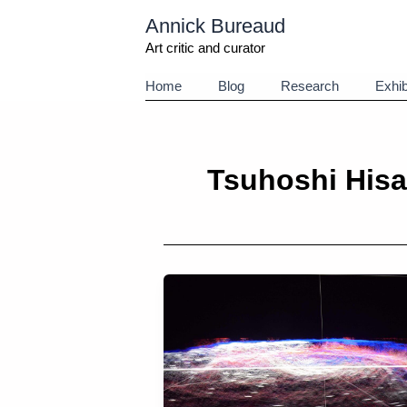
Aller
Annick Bureaud
au
contenu
Art critic and curator
Home
Blog
Research
Exhib
Tsuhoshi His