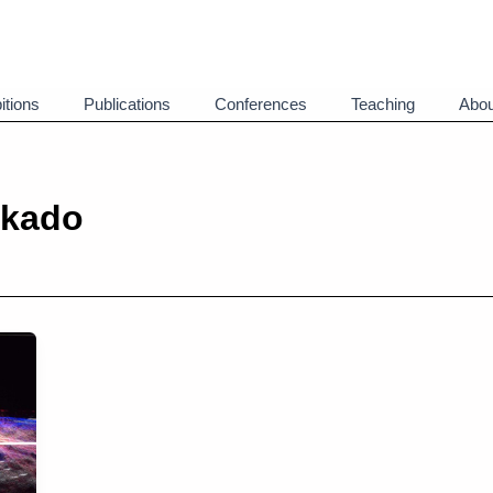
itions
Publications
Conferences
Teaching
Abou
akado