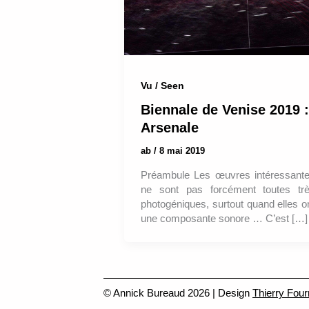
Vu / Seen
Biennale de Venise 2019 :
Arsenale
ab
/
8 mai 2019
Préambule Les œuvres intéressant
ne sont pas forcément toutes tr
photogéniques, surtout quand elles o
une composante sonore … C’est […]
© Annick Bureaud 2026 | Design
Thierry Four