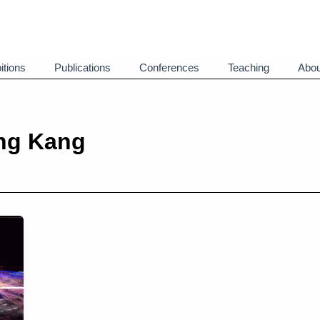
itions
Publications
Conferences
Teaching
Abou
ng Kang