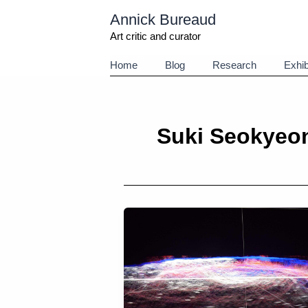
Aller
Annick Bureaud
au
contenu
Art critic and curator
Home
Blog
Research
Exhib
Suki Seokyeo