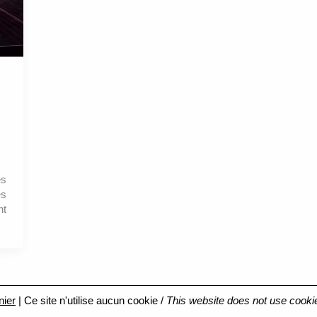
es
ès
nt
nier
| Ce site n'utilise aucun cookie /
This website does not use cooki