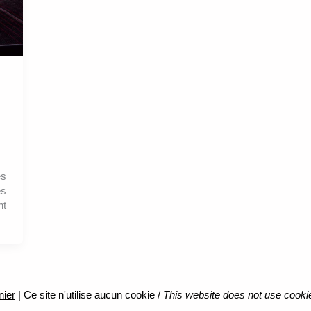
es
ès
nt
nier
| Ce site n'utilise aucun cookie /
This website does not use cooki