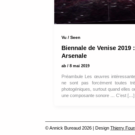
Vu / Seen
Biennale de Venise 2019 :
Arsenale
ab
/
8 mai 2019
Préambule Les œuvres intéressant
ne sont pas forcément toutes tr
photogéniques, surtout quand elles o
une composante sonore … C’est […]
© Annick Bureaud 2026 | Design
Thierry Four