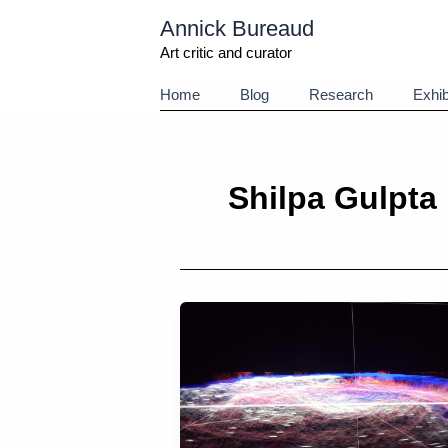
Aller
Annick Bureaud
au
contenu
Art critic and curator
Home
Blog
Research
Exhib
Shilpa Gulpta