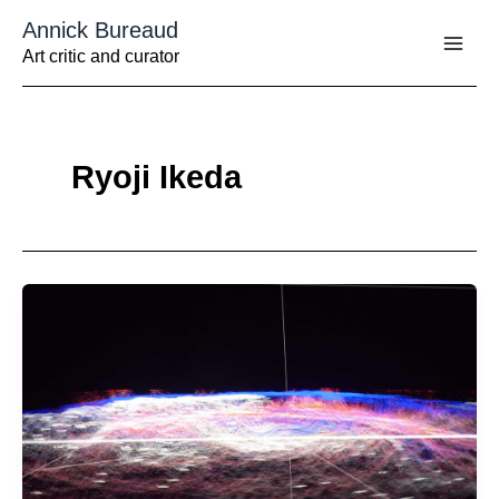
Aller
Annick Bureaud
au
contenu
Art critic and curator
Ryoji Ikeda