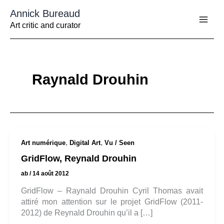
Aller
Annick Bureaud
au
contenu
Art critic and curator
Raynald Drouhin
,
,
Art numérique
Digital Art
Vu / Seen
GridFlow, Reynald Drouhin
ab
/
14 août 2012
GridFlow – Raynald Drouhin Cyril Thomas avait
attiré mon attention sur le projet GridFlow (2011-
2012) de Reynald Drouhin qu’il a […]