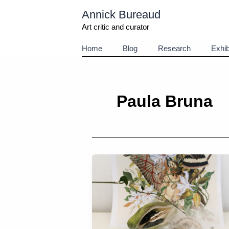
Aller
Annick Bureaud
au
contenu
Art critic and curator
Home
Blog
Research
Exhib
Paula Bruna