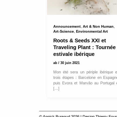
,
,
Announcement
Art & Non Human
,
Art-Science
Environmental Art
Roots & Seeds XXI et
Traveling Plant : Tournée
estivale ibérique
ab
/
30 juin 2021
Mon été sera un périple ibérique 
trois étapes : Barcelone en Espagn
puis Evora et Marvão au Portugal 
[…]
© Annick Bureaud 2026 | Design
Thierry Four