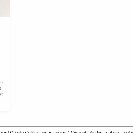
en
e,
et
nier
| Ce site n'utilise aucun cookie /
This website does not use cooki