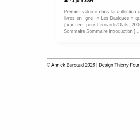
ab
/
1 juin 2004
Premier volume dans la collection 
livres en ligne « Les Basiques » q
j’ai initiée pour Leonardo/Olats, 200
Sommaire Sommaire Introduction […
© Annick Bureaud 2026 | Design
Thierry Four