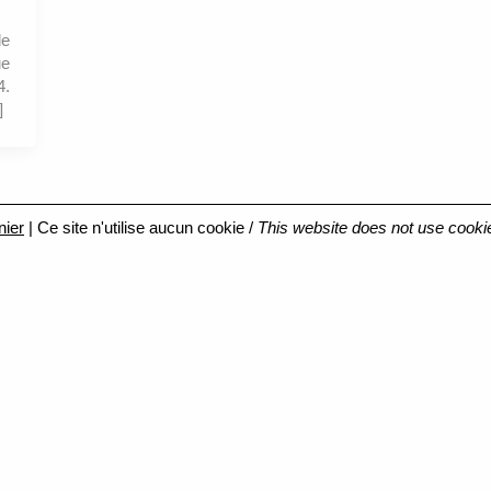
de
ue
4.
]
nier
| Ce site n'utilise aucun cookie /
This website does not use cooki