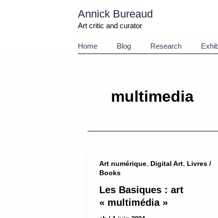
Aller
Annick Bureaud
au
contenu
Art critic and curator
Home
Blog
Research
Exhib
multimedia
,
,
Art numérique
Digital Art
Livres /
Books
Les Basiques : art
« multimédia »