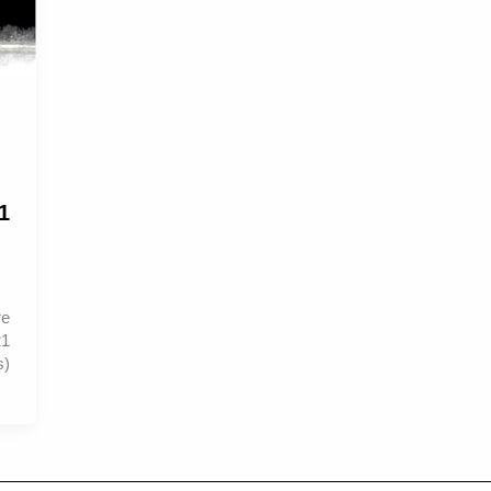
1
re
21
s)