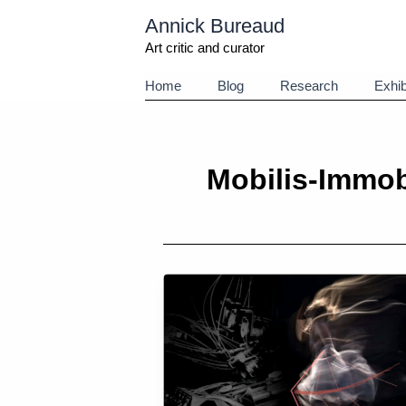
Aller
Annick Bureaud
au
contenu
Art critic and curator
Home
Blog
Research
Exhib
Mobilis-Immob