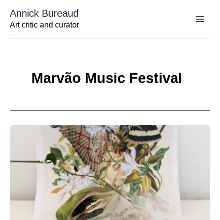
Aller
Annick Bureaud
au
contenu
Art critic and curator
Marvão Music Festival