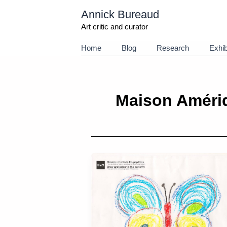
Aller
Annick Bureaud
au
contenu
Art critic and curator
Home
Blog
Research
Exhib
Maison Améri