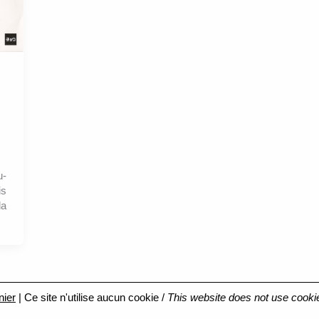
u-
is
la
nier
| Ce site n'utilise aucun cookie /
This website does not use cooki