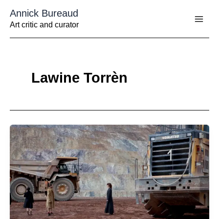
Aller
Annick Bureaud
au
contenu
Art critic and curator
Lawine Torrèn