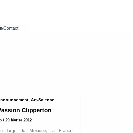
t/Contact
,
nnouncement
Art-Science
Passion Clipperton
ab
/
29 février 2012
u large du Mexique, la France