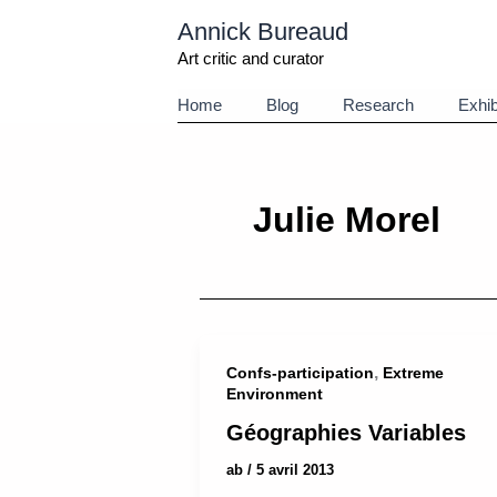
Aller
Annick Bureaud
au
contenu
Art critic and curator
Home
Blog
Research
Exhib
Julie Morel
,
Confs-participation
Extreme
Environment
Géographies Variables
ab
/
5 avril 2013