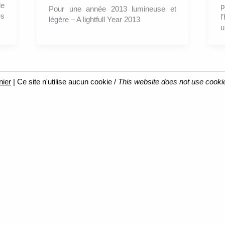
le
p
Pour une année 2013 lumineuse et
es
l
légère – A lightfull Year 2013
u
nier
| Ce site n'utilise aucun cookie /
This website does not use cooki