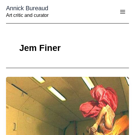
Aller
Annick Bureaud
au
contenu
Art critic and curator
Jem Finer