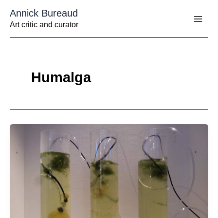
Aller
Annick Bureaud
au
contenu
Art critic and curator
Humalga