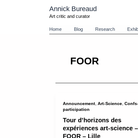
Aller
Annick Bureaud
au
contenu
Art critic and curator
Home
Blog
Research
Exhib
FOOR
,
,
Announcement
Art-Science
Confs
participation
Tour d’horizons des
expériences art-science –
FOOR – Lille