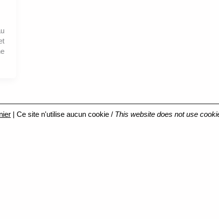
au
et
e
nier
| Ce site n'utilise aucun cookie /
This website does not use cooki