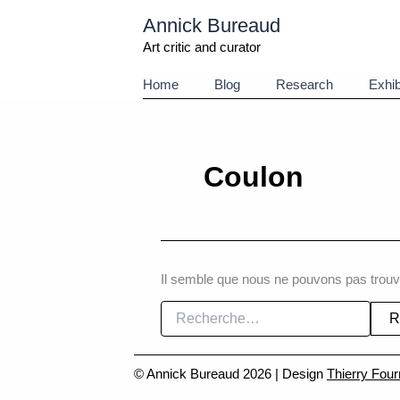
Aller
Annick Bureaud
au
contenu
Art critic and curator
Home
Blog
Research
Exhib
Coulon
Il semble que nous ne pouvons pas trouv
Rechercher :
© Annick Bureaud 2026 | Design
Thierry Four