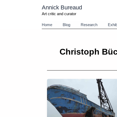
Aller
Annick Bureaud
au
contenu
Art critic and curator
Home
Blog
Research
Exhib
Christoph Büc