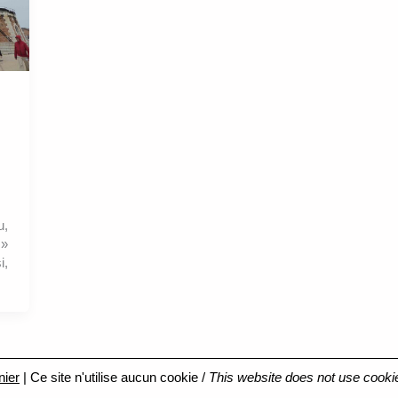
u,
 »
i,
nier
| Ce site n'utilise aucun cookie /
This website does not use cooki