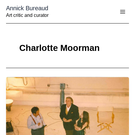
Aller
Annick Bureaud
au
contenu
Art critic and curator
Charlotte Moorman