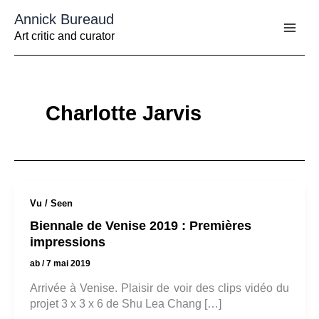
Aller
Annick Bureaud
au
contenu
Art critic and curator
Charlotte Jarvis
Vu / Seen
Biennale de Venise 2019 : Premières
impressions
ab
/
7 mai 2019
Arrivée à Venise. Plaisir de voir des clips vidéo du
projet 3 x 3 x 6 de Shu Lea Chang […]