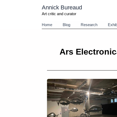
Aller
Annick Bureaud
au
contenu
Art critic and curator
Home
Blog
Research
Exhib
Ars Electroni