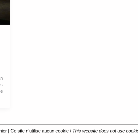
an
rs
de
nier
| Ce site n'utilise aucun cookie /
This website does not use cooki