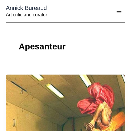
Aller
Annick Bureaud
au
contenu
Art critic and curator
Apesanteur