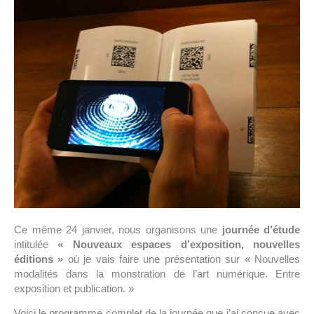
Ce même 24 janvier, nous organisons une
journée d’étude
intitulée
« Nouveaux espaces d’exposition, nouvelles
éditions »
où je vais faire une présentation sur « Nouvelles
modalités dans la monstration de l’art numérique. Entre
exposition et publication. »
Voici le programme complet de la journée que j’ai conçue avec