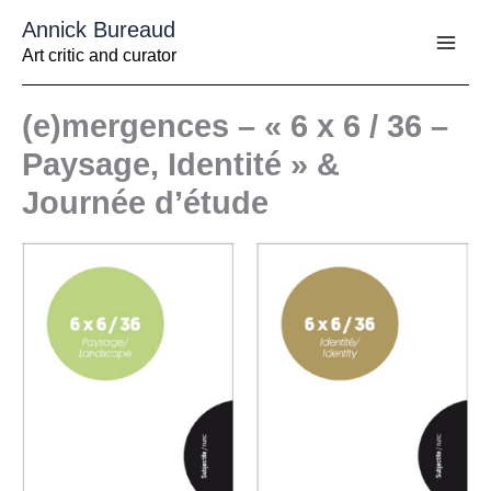
Aller
Annick Bureaud
au
contenu
Art critic and curator
(e)mergences – « 6 x 6 / 36 –
Paysage, Identité » &
Journée d’étude