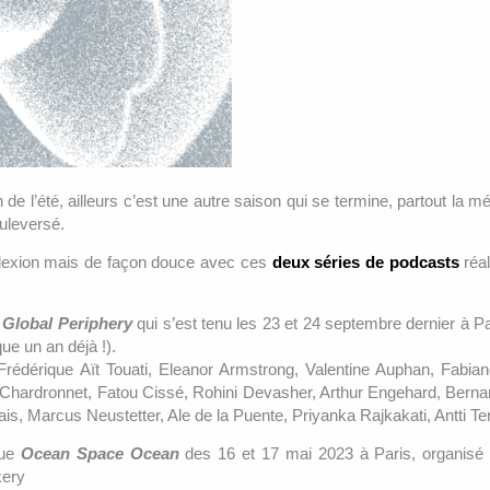
 de l’été, ailleurs c’est une autre saison qui se termine, partout la m
uleversé.
réflexion mais de façon douce avec ces
deux séries de podcasts
réa
e
Global Periphery
qui s’est tenu les 23 et 24 septembre dernier à Pa
ue un an déjà !).
rédérique Aït Touati, Eleanor Armstrong, Valentine Auphan, Fabia
hardronnet, Fatou Cissé, Rohini Devasher, Arthur Engehard, Bernar
s, Marcus Neustetter, Ale de la Puente, Priyanka Rajkakati, Antti Te
que
Ocean Space Ocean
des 16 et 17 mai 2023 à Paris, organisé
kery