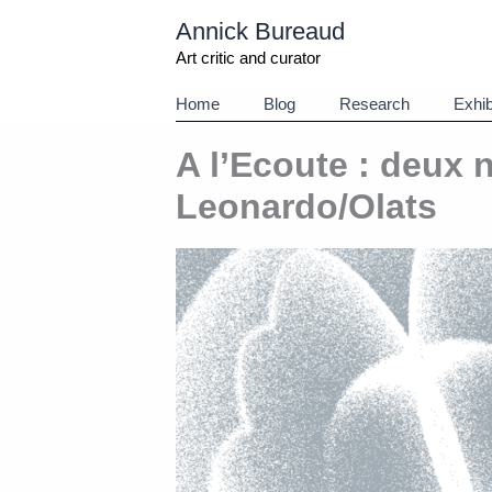
Aller
Annick Bureaud
au
contenu
Art critic and curator
Home
Blog
Research
Exhib
A l’Ecoute : deux 
Leonardo/Olats