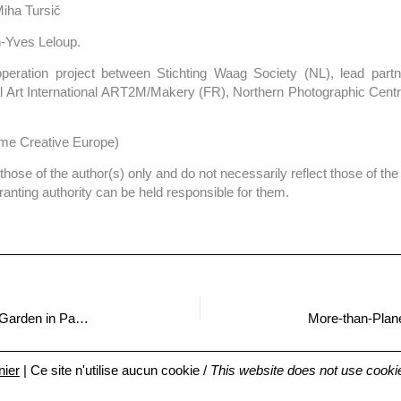
Miha Tursič
an-Yves Leloup.
operation project between Stichting Waag Society (NL), lead part
ital Art International ART2M/Makery (FR), Northern Photographic Centr
me Creative Europe)
ose of the author(s) only and do not necessarily reflect those of th
anting authority can be held responsible for them.
The Peripatetic Tour of the Nelson Mandela Garden in Paris above ISEA
More-than-Plan
nier
| Ce site n'utilise aucun cookie /
This website does not use cooki