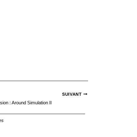
SUIVANT
on : Around Simulation II
es