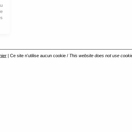
au
e
es
nier
| Ce site n'utilise aucun cookie /
This website does not use cooki