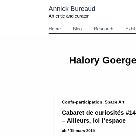
Aller
Annick Bureaud
au
contenu
Art critic and curator
Home
Blog
Research
Exhib
Halory Goerge
,
Confs-participation
Space Art
Cabaret de curiosités #14
– Ailleurs, ici l’espace
ab
/
15 mars 2015