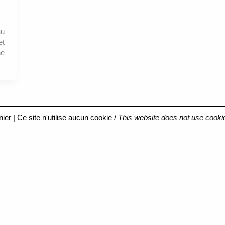
au
et
e
nier
| Ce site n'utilise aucun cookie /
This website does not use cooki