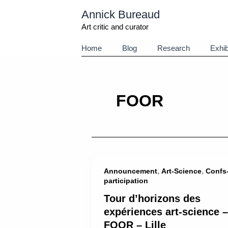
Aller
Annick Bureaud
au
contenu
Art critic and curator
Home
Blog
Research
Exhib
FOOR
,
,
Announcement
Art-Science
Confs
participation
Tour d’horizons des
expériences art-science –
FOOR – Lille