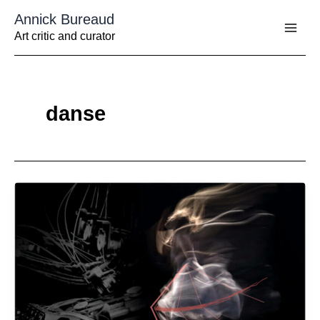
Aller
Annick Bureaud
au
contenu
Art critic and curator
danse