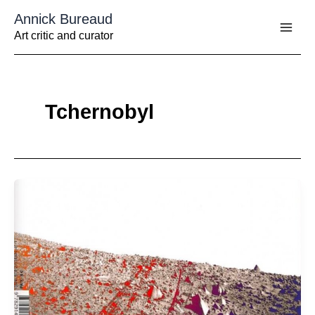
Aller
Annick Bureaud
au
contenu
Art critic and curator
Tchernobyl