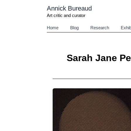
Aller
Annick Bureaud
au
contenu
Art critic and curator
Home
Blog
Research
Exhib
Sarah Jane Pe