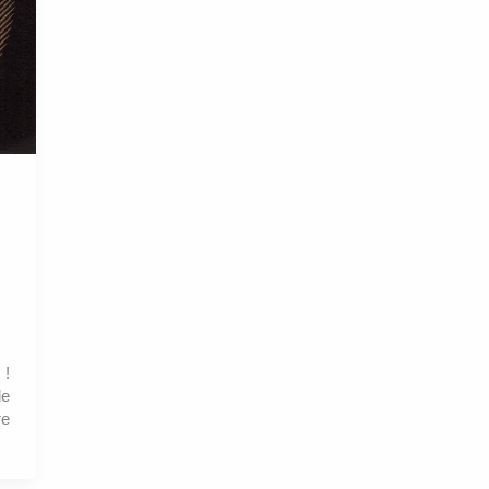
 !
de
re