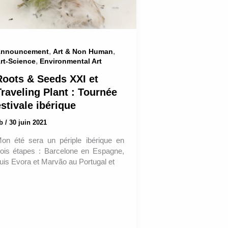
,
,
nnouncement
Art & Non Human
,
rt-Science
Environmental Art
Roots & Seeds XXI et
Traveling Plant : Tournée
stivale ibérique
ab
/
30 juin 2021
on été sera un périple ibérique en
rois étapes : Barcelone en Espagne,
uis Evora et Marvão au Portugal et