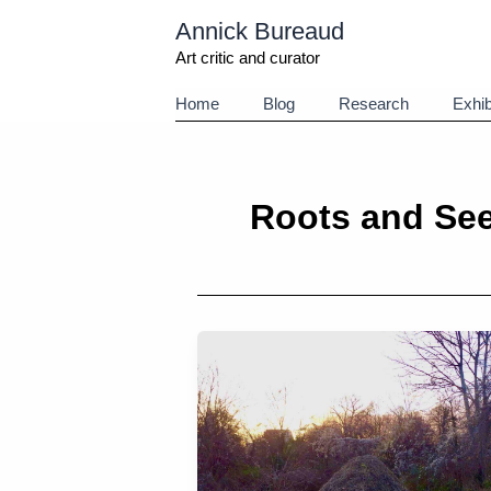
Aller
Annick Bureaud
au
contenu
Art critic and curator
Home
Blog
Research
Exhib
Roots and Se