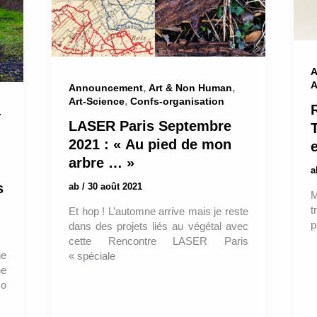
A
A
,
,
Announcement
Art & Non Human
,
Art-Science
Confs-organisation
-
LASER Paris Septembre
2021 : « Au pied de mon
e
arbre … »
s
ab
/
30 août 2021
M
t
Et hop ! L’automne arrive mais je reste
p
dans des projets liés au végétal avec
cette Rencontre LASER Paris
he
« spéciale
he
No