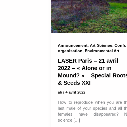
,
,
Announcement
Art-Science
Confs
,
organisation
Environmental Art
LASER Paris – 21 avril
2022 – « Alone or in
Mound? » – Special Root
& Seeds XXI
ab
/
4 avril 2022
How to reproduce when you are t
last male of your species and all t
females have disappeared? 
science […]