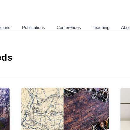
itions
Publications
Conferences
Teaching
Abou
eds