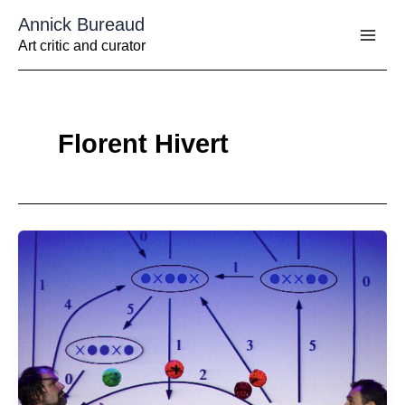
Aller
Annick Bureaud
au
contenu
Art critic and curator
Florent Hivert