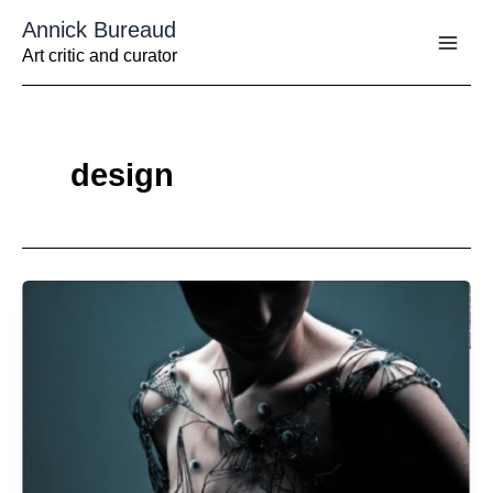
Aller
Annick Bureaud
au
contenu
Art critic and curator
design