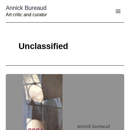
Aller
Annick Bureaud
au
contenu
Art critic and curator
Unclassified