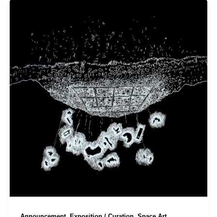
,
,
Announcement
Exposition / Curation
Space Art