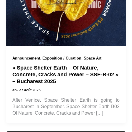
,
,
Announcement
Exposition / Curation
Space Art
« Space Shelter Earth – Of Nature,
Concrete, Cracks and Power – SSE-B-02 »
– Bucharest 2025
ab
/
27 août 2025
After Venice, Space Shelter Earth is going to
Bucharest in September. Space Shelter Earth-B02
Of Nature, Concrete, Cracks and Power […]